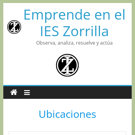
Saltar
Emprende en el
al
País
contenido
IES Zorrilla
Eventful Locations?
Observa, analiza, resuelve y actúa
Ubicaciones