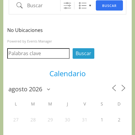
Buscar
BUSCAR
No Ubicaciones
Powered by
Events Manager
Buscar
Buscar
Calendario
L
M
M
J
V
S
D
27
28
29
30
31
1
2