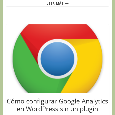
PON
LEER MÁS
LOS
PIES
EN
EL
SUELO
Y
LA
MERCANCÍA
EN
EL
AIRE,
CON
ANA
SAYALERO
Cómo configurar Google Analytics
en WordPress sin un plugin