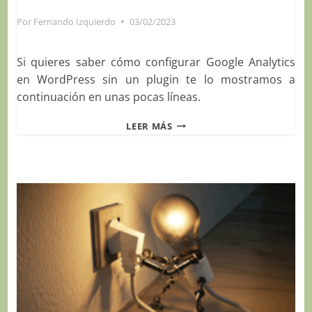
Por
Fernando Izquierdo
03/02/2023
Si quieres saber cómo configurar Google Analytics
en WordPress sin un plugin te lo mostramos a
continuación en unas pocas líneas.
CÓMO
LEER MÁS
CONFIGURAR
GOOGLE
ANALYTICS
EN
WORDPRESS
SIN
UN
PLUGIN