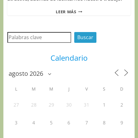
PLUGINS
LEER MÁS
PARA
WORDPRESS
QUE
Buscar
MEJORAN
Buscar
TU
WEB
Calendario
L
M
M
J
V
S
D
27
28
29
30
31
1
2
3
4
5
6
7
8
9