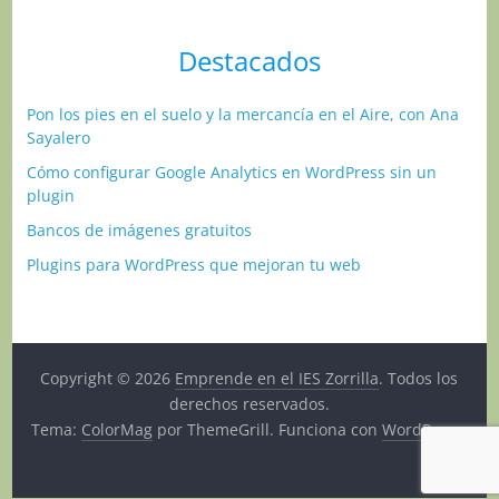
Destacados
Pon los pies en el suelo y la mercancía en el Aire, con Ana
Sayalero
Cómo configurar Google Analytics en WordPress sin un
plugin
Bancos de imágenes gratuitos
Plugins para WordPress que mejoran tu web
Copyright © 2026
Emprende en el IES Zorrilla
. Todos los
derechos reservados.
Tema:
ColorMag
por ThemeGrill. Funciona con
WordPress
.