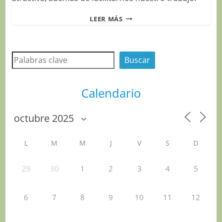
PLUGINS
LEER MÁS
PARA
WORDPRESS
QUE
Buscar
MEJORAN
Buscar
TU
WEB
Calendario
L
M
M
J
V
S
D
29
30
1
2
3
4
5
6
7
8
9
10
11
12