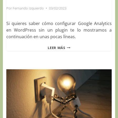
Por
Fernando Izquierdo
03/02/2023
Si quieres saber cómo configurar Google Analytics
en WordPress sin un plugin te lo mostramos a
continuación en unas pocas líneas.
CÓMO
LEER MÁS
CONFIGURAR
GOOGLE
ANALYTICS
EN
WORDPRESS
SIN
UN
PLUGIN