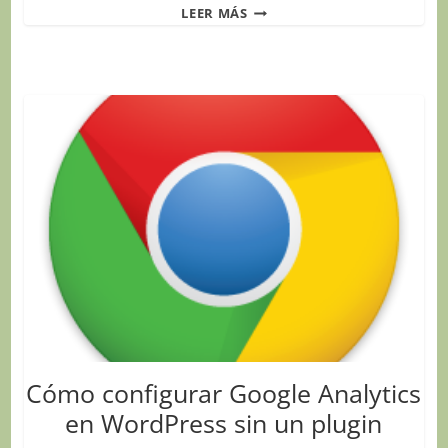
PON
LEER MÁS
LOS
PIES
EN
EL
SUELO
Y
LA
MERCANCÍA
EN
EL
AIRE,
CON
ANA
SAYALERO
Cómo configurar Google Analytics
en WordPress sin un plugin