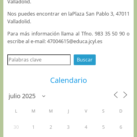
Valladolid.
Nos puedes encontrar en laPlaza San Pablo 3, 47011
Valladolid.
Para más información llama al Tfno. 983 35 50 90 o
escribe al e-mail: 47004615@educa.jcyl.es
Buscar
Buscar
Calendario
L
M
M
J
V
S
D
30
1
2
3
4
5
6