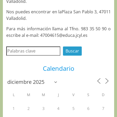
Valladolid.
Nos puedes encontrar en laPlaza San Pablo 3, 47011
Valladolid.
Para más información llama al Tfno. 983 35 50 90 o
escribe al e-mail: 47004615@educa.jcyl.es
Buscar
Buscar
Calendario
L
M
M
J
V
S
D
1
2
3
4
5
6
7