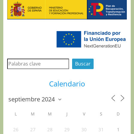
Buscar
Buscar
Calendario
L
M
M
J
V
S
D
26
27
28
29
30
31
1